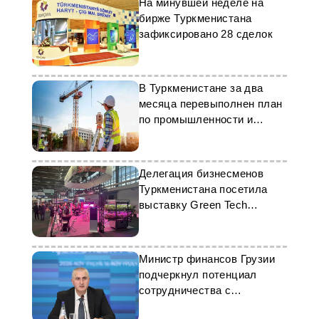
На минувшей неделе на
бирже Туркменистана
зафиксировано 28 сделок
В Туркменистане за два
месяца перевыполнен план
по промышленности и
строительству
Делегация бизнесменов
Туркменистана посетила
выставку Green Tech
Amsterdam 2024
Министр финансов Грузии
подчеркнул потенциал
сотрудничества с
Туркменистаном