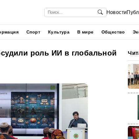
Новости
Публ
ормация
Спорт
Культура
В мире
Общество
Эк
бсудили роль ИИ в глобальной
Чит