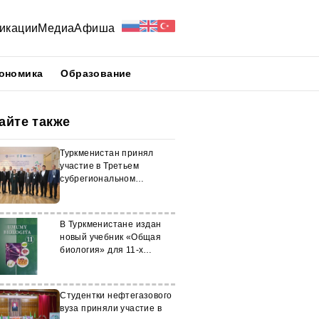
икации
Медиа
Афиша
ономика
Образование
айте также
Туркменистан принял
участие в Третьем
субрегиональном
семинаре
В Туркменистане издан
новый учебник «Общая
биология» для 11-х
классов
Студентки нефтегазового
вуза приняли участие в