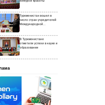
конкурсе красоты
Туркменистан вошел в
число стран-учредителей
Международной
антикоррупционной
академии
В Туркменистане
отметили успехи в науке и
образовании
лама