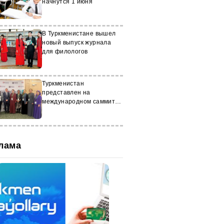
начнутся 1 июня
В Туркменистане вышел
новый выпуск журнала
для филологов
Туркменистан
представлен на
международном саммите
«AELLCA» в Ташкенте
лама