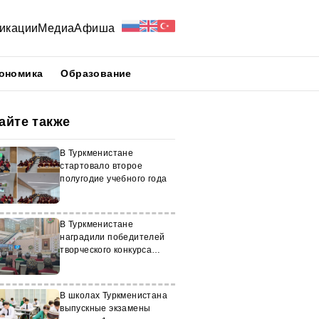
икации
Медиа
Афиша
ономика
Образование
айте также
В Туркменистане
стартовало второе
полугодие учебного года
В Туркменистане
наградили победителей
творческого конкурса
переводчиков
В школах Туркменистана
выпускные экзамены