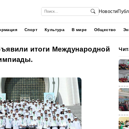
Новости
Публ
ормация
Спорт
Культура
В мире
Общество
Эк
бъявили итоги Международной
Чит
импиады.