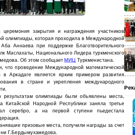
ь церемония закрытия и награждения участников
й олимпиады, которая проходила в Международной
 Аба Аннаева при поддержке Благотворительного
лк Маслахаты, Национального Лидера туркменского
медова. Об этом сообщает
МИЦ
Туркменистана.
и, что проведение Международной математической
 в Аркадаге является ярким примером развития
зования в стране и укрепления международного
Рек
ти.
по результатам олимпиады были объявлены места,
да Китайской Народной Республики заняла третье
вал серебро, а на первой ступени пьедестала
дерация.
занявшие призовые места, получили награды за счет
ени Г.Бердымухамедова.