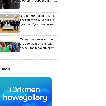
в области образования с
Катаром
В Ашхабаде завершился
третий этап обучения в
центре «Дипломатический
протокол»
Туркменистан вышел на
второе место по числу
студентов в российских
ВУЗах
лама