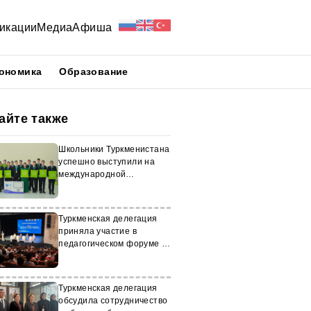
икации
Медиа
Афиша
ономика
Образование
айте также
Школьники Туркменистана
успешно выступили на
международной
олимпиаде
Туркменская делегация
приняла участие в
педагогическом форуме в
Татарстане
Туркменская делегация
обсудила сотрудничество