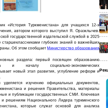
ник «История Туркменистана» для учащихся 12-х
чения, автором которого выступил Я. Оразклычев.
кой государственной издательской службой в 2025
е старшеклассниками глубоких знаний о важнейших
траны. Об этом сообщает
Министерство образования
сновных раздела: первый посвящен образованию
тва и началу социально-экономических
Рек
тывает новый этап развития, углубление реформ и
.
 уделяется изучению официальных документов,
ркменистана и решения Правительства, материалы
нные и публикации государственных СМИ. Ключевая
м и решениям Национального Лидера туркменского
енистана, которые служат основой для анализа