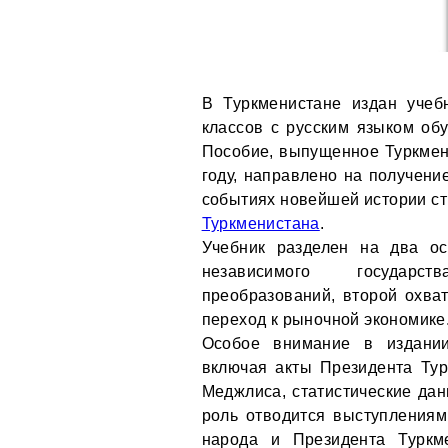
В Туркменистане издан учеб
классов с русским языком обу
Пособие, выпущенное Туркменс
году, направлено на получени
событиях новейшей истории с
Туркменистана
.
Учебник разделен на два о
независимого государс
преобразований, второй охва
переход к рыночной экономике
Особое внимание в издании
включая акты Президента Ту
Меджлиса, статистические да
роль отводится выступления
народа и Президента Туркм