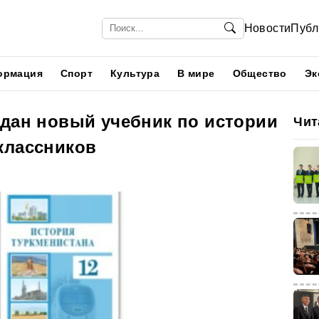
Новости
Публ
ормация
Спорт
Культура
В мире
Общество
Эк
здан новый учебник по истории
Чит
классников