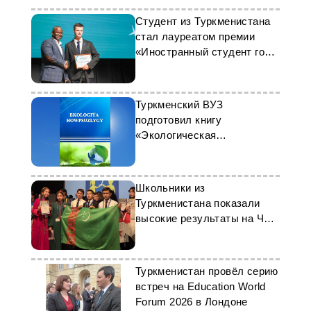
Студент из Туркменистана
стал лауреатом премии
«Иностранный студент года
РФ»
Туркменский ВУЗ
подготовил книгу
«Экологическая
безопасность»
Школьники из
Туркменистана показали
высокие результаты на ЧМ
по устному счёту
Туркменистан провёл серию
встреч на Education World
Forum 2026 в Лондоне