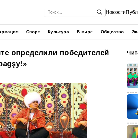
Новости
Публ
ормация
Спорт
Культура
В мире
Общество
Эк
те определили победителей
Чит
bagşy!»