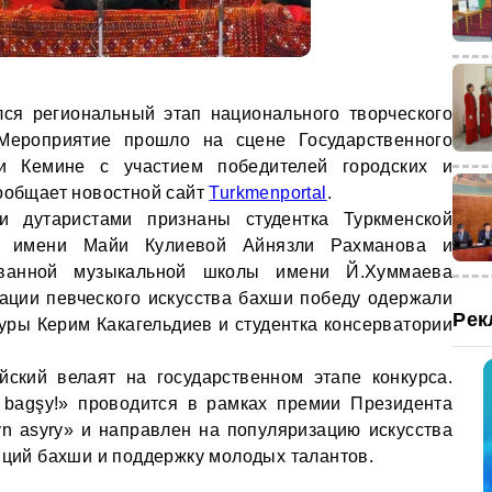
ся региональный этап национального творческого
. Мероприятие прошло на сцене Государственного
ни Кемине с участием победителей городских и
сообщает новостной сайт
Turkmenportal
.
и дутаристами признаны студентка Туркменской
ии имени Майи Кулиевой Айнязли Рахманова и
ованной музыкальной школы имени Й.Хуммаева
ации певческого искусства бахши победу одержали
Рек
туры Керим Какагельдиев и студентка консерватории
ский велаят на государственном этапе конкурса.
 bagşy!» проводится в рамках премии Президента
yn asyry» и направлен на популяризацию искусства
диций бахши и поддержку молодых талантов.