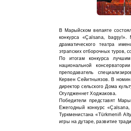
В Марыйском велаяте состоял
конкурса «Çalsana, bagşy!»
драматического театра име
этрапских отборочных туров, 
По итогам конкурса лучшим
национальной консерватор
преподаватель специализир
Кервен Сейитныязов. В номин
директор сельского Дома куль
Огулдженнет Ходжакова.
Победители представят Марый
Ежегодный конкурс «Çalsana,
Туркменистана «Türkmeniň Alt
игры на дутаре, развитие тра