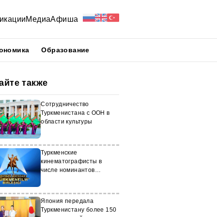
икации
Медиа
Афиша
ономика
Образование
айте также
Сотрудничество
Туркменистана с ООН в
области культуры
Туркменские
кинематографисты в
числе номинантов
престижной Евразийской
кинопремии
Япония передала
Туркменистану более 150