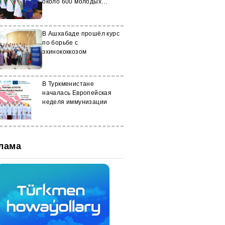
около 600 молодых
специалистов
В Ашхабаде прошёл курс
по борьбе с
эхинококкозом
В Туркменистане
началась Европейская
неделя иммунизации
лама