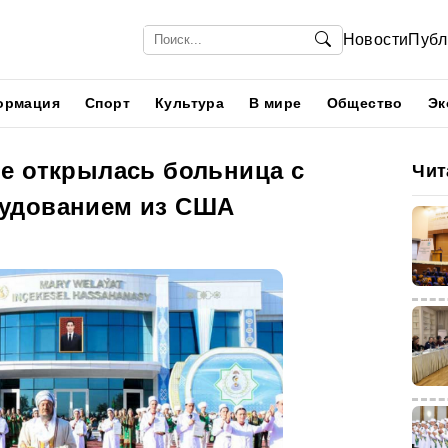
Новости
Публ
ормация
Спорт
Культура
В мире
Общество
Эк
е открылась больница с
Чит
удованием из США