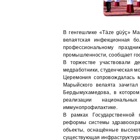
В генгешлике «Täze güýç» Ма
велаятская инфекционная бо
профессиональному праздни
промышленности, сообщает г
В торжестве участвовали де
медработники, студенческая м
Церемония сопровождалась 
Марыйского велаята зачитал
Бердымухамедова, в котором
реализации националь
иммунопрофилактике.
В рамках Государственной 
реформы системы здравоохра
объекты, оснащённые высоко
существующая инфраструктура