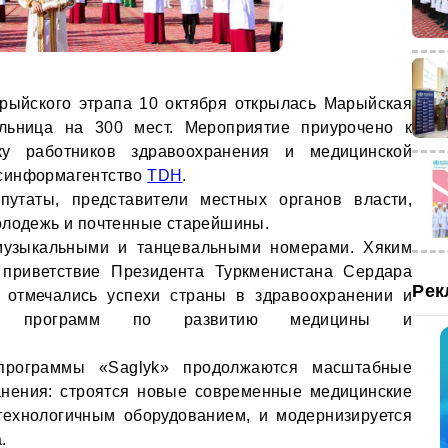
рыйского этрапа 10 октября открылась Марыйская
льница на 300 мест. Мероприятие приурочено к
ку работников здравоохранения и медицинской
осинформагентство
TDH
.
путаты, представители местных органов власти,
олодежь и почтенные старейшины.
музыкальными и танцевальными номерами. Хяким
 приветствие Президента Туркменистана Сердара
Рек
 отмечались успехи страны в здравоохранении и
ных программ по развитию медицины и
программы «Saglyk» продолжаются масштабные
нения: строятся новые современные медицинские
технологичным оборудованием, и модернизируется
.