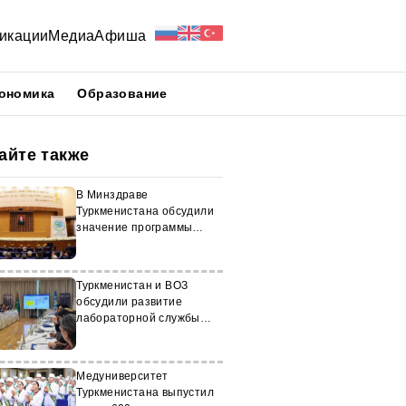
икации
Медиа
Афиша
ономика
Образование
айте также
В Минздраве
Туркменистана обсудили
значение программы
«Saglyk»
Туркменистан и ВОЗ
обсудили развитие
лабораторной службы
здравоохранения
Медуниверситет
Туркменистана выпустил