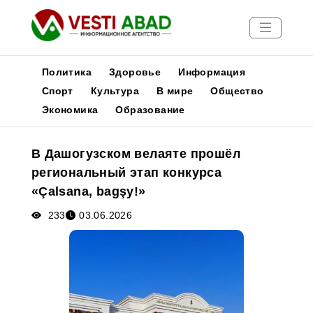
Политика
Здоровье
Информация
Спорт
Культура
В мире
Общество
Экономика
Образование
Новости
Публикации
В Дашогузском велаяте прошёл
Медиа
региональный этап конкурса
Афиша
«Çalsana, bagşy!»
233
03.06.2026