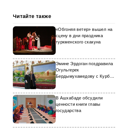
Читайте также
«Обгоняя ветер» вышел на
сцену в дни праздника
туркменского скакуна
Эмине Эрдоган поздравила
Огульгерек
Бердымухамедову с Курбан
Байрамы
В Ашхабаде обсудили
ценности книги главы
государства