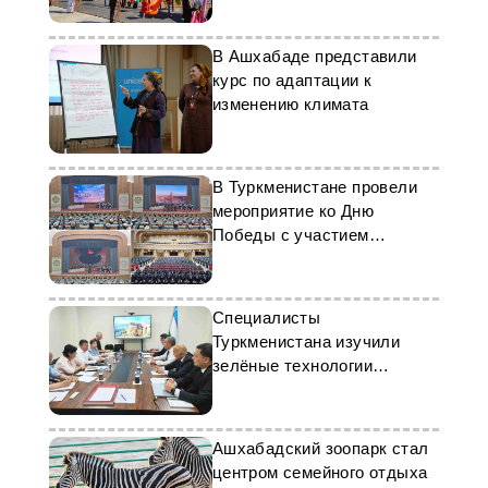
В Ашхабаде представили
курс по адаптации к
изменению климата
В Туркменистане провели
мероприятие ко Дню
Победы с участием
молодёжи
Специалисты
Туркменистана изучили
зелёные технологии
Узбекистана
Ашхабадский зоопарк стал
центром семейного отдыха