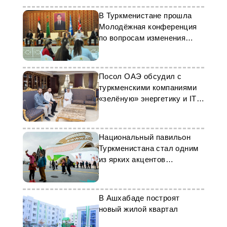
В Туркменистане прошла
Молодёжная конференция
по вопросам изменения
климата
Посол ОАЭ обсудил с
туркменскими компаниями
«зелёную» энергетику и IT-
проекты
Национальный павильон
Туркменистана стал одним
из ярких акцентов
ЭКСПО-2025
В Ашхабаде построят
новый жилой квартал