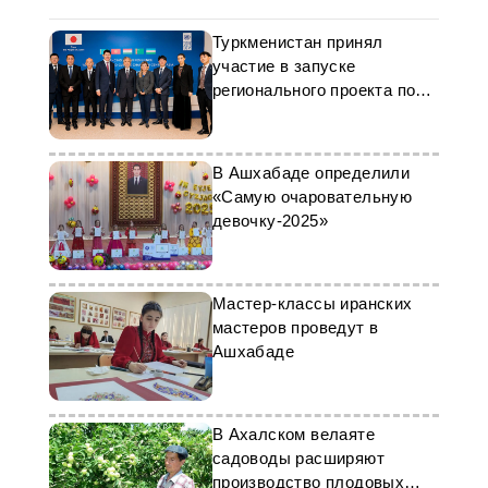
Туркменистан принял
участие в запуске
регионального проекта по
климатической
устойчивости
В Ашхабаде определили
«Самую очаровательную
девочку-2025»
Мастер-классы иранских
мастеров проведут в
Ашхабаде
В Ахалском велаяте
садоводы расширяют
производство плодовых