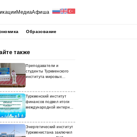
икации
Медиа
Афиша
ономика
Образование
айте также
Преподаватели и
студенты Туркменского
института мировых
языков получили
сертификаты МГУ
Туркменский институт
финансов подвел итоги
международной интернет-
олимпиады
Энергетический институт
Туркменистана заключил