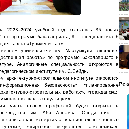
на 2023–2024 учебный год открылись 35 новых
21 по программе бакалавриата, 8 — специалитета, 6
щает газета «Туркменистан».
ственном университете им. Махтумкули откроются
щественная работа» по программе бакалавриата и
атуре. Аналогичные специальности откроются в
едагогическом институте им. С.Сейди.
м архитектурно-строительном институте откроются
Рек
«информационная безопасность», «планирование
рхитектурно-строительных работах», «гражданская
омышленности и эксплуатации».
шая часть новых профессий будет открыта в
коневодства им. Аба Аннаева. Среди них —
 и санитарная экспертиза», «национальные конные
уризм», «цирковое искусство», «экономика»,