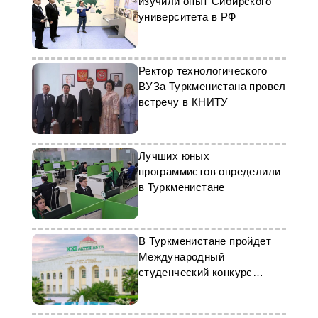
изучили опыт Сибирского
университета в РФ
Ректор технологического
ВУЗа Туркменистана провел
встречу в КНИТУ
Лучших юных
программистов определили
в Туркменистане
В Туркменистане пройдет
Международный
студенческий конкурс
научно-проектных работ