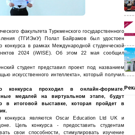
ического факультета Туркменского государственного
авления (ТГИЭиУ) Полат Байрамов был удостоен
о конкурса в рамках Международной студенческой
оектов 2024 (iWISE). Об этом 22 мая сообщил
енский студент представил проект под названием
щью искусственного интеллекта», который получил
Рек
о конкурса проходил в онлайн-формате.
нные медалей на виртуальном этапе, будут
ю в итоговой выставке, которая пройдет в
ик.
и конкурса являются Oscar Education Ltd UK и
доне. Цель конкурса - предоставить студентам
вать свои способности, стимулировать изучение