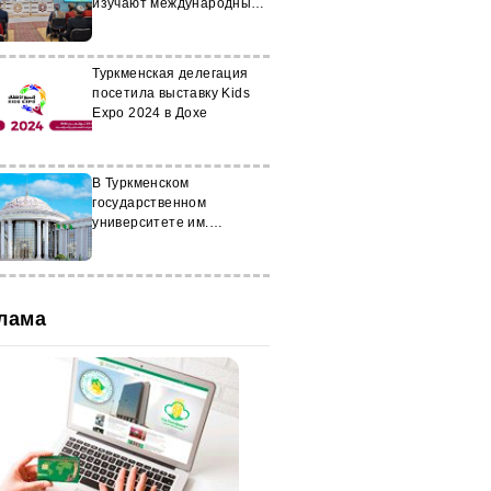
изучают международные
стандарты прав человека
Туркменская делегация
посетила выставку Kids
Expo 2024 в Дохе
В Туркменском
государственном
университете им.
Махтумкули прошла
международная
конференция
лама