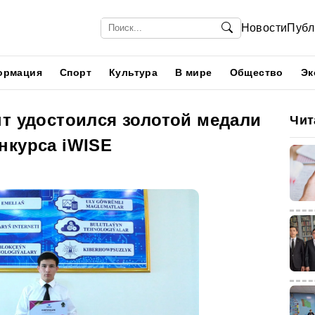
Новости
Публ
ормация
Спорт
Культура
В мире
Общество
Эк
нт удостоился золотой медали
Чит
нкурса iWISE