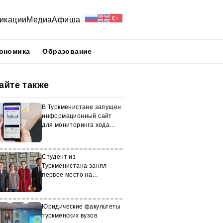
икации
Медиа
Афиша
ономика
Образование
айте также
В Туркменистане запущен
информационный сайт
для мониторинга хода
приемной кампании в
ВУЗы
Студент из
Туркменистана занял
первое место на
олимпиаде по физике в
Румынии
Юридические факультеты
туркменских вузов