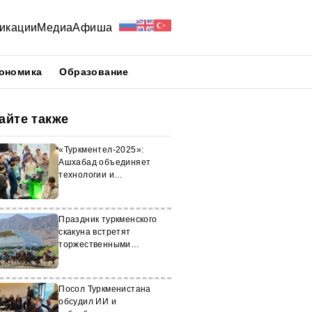
икации
Медиа
Афиша
ономика
Образование
айте также
«Туркментел-2025»:
Ашхабад объединяет
технологии и
транспортные коридоры
Праздник туркменского
скакуна встретят
торжественными
мероприятиями
Посол Туркменистана
обсудил ИИ и