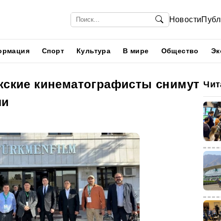
Новости
Публ
ормация
Спорт
Культура
В мире
Общество
Эк
екские кинематографисты снимут
Чит
ли