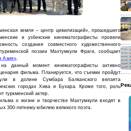
менская земля – центр цивилизаций», прошедшего
менские и узбекские кинематографисты провели
ожность создания совместного художественного
туркменской поэзии Махтумкули Фраги, сообщает
 Азия»
.
 на данный момент кинематографисты активно
ценария фильма. Планируется, что съемки пройдут
ули в долине Сумбара Балканского велаята
Рек
бекских городах Хива и Бухара. Кроме того, роль
т туркменский актер.
фильма о жизни и творчестве Махтумкули входят в
х 300-летнему юбилею великого поэта.