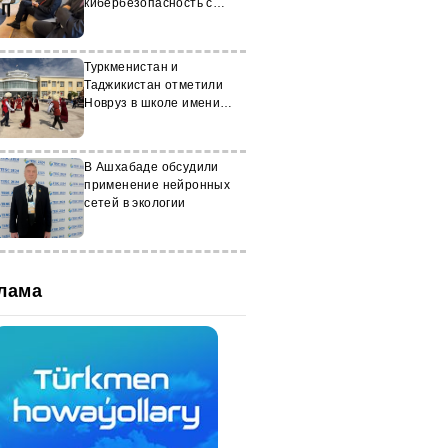
кибербезопасность с
европейскими
партнерами
Туркменистан и
Таджикистан отметили
Новруз в школе имени
Махтумкули Фраги
В Ашхабаде обсудили
применение нейронных
сетей в экологии
лама