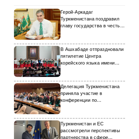
Герой-Аркадаг
Туркменистана поздравил
главу государства в честь
дня скакуна
В Ашхабаде отпраздновали
пятилетие Центра
корейского языка имени
короля Седжона
Делегация Туркменистана
приняла участие в
конференции по
народонаселению в Женеве
Туркменистан и ЕС
рассмотрели перспективы
партнерства в сфере