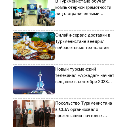
В Туркменистане обучат
компьютерной грамотности
лиц с ограниченными
возможностями
Онлайн-сервис доставки в
Туркменистане внедрил
нейросетевые технологии
Новый туркменский
телеканал «Аркадаг» начнет
вещание в сентябре 2023
года
Посольство Туркменистана
в США организовало
презентацию почтовых
марок