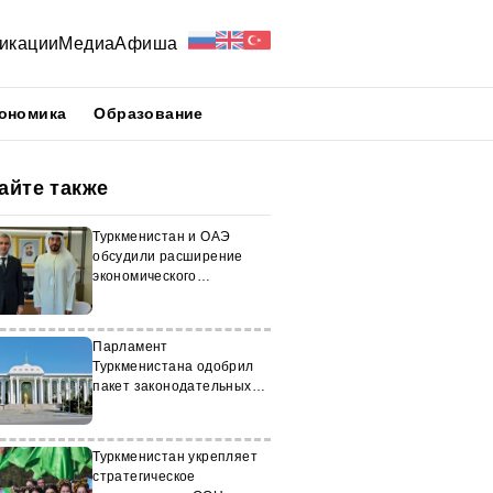
икации
Медиа
Афиша
ономика
Образование
айте также
Туркменистан и ОАЭ
обсудили расширение
экономического
сотрудничества
Парламент
Туркменистана одобрил
пакет законодательных
изменений
Туркменистан укрепляет
стратегическое