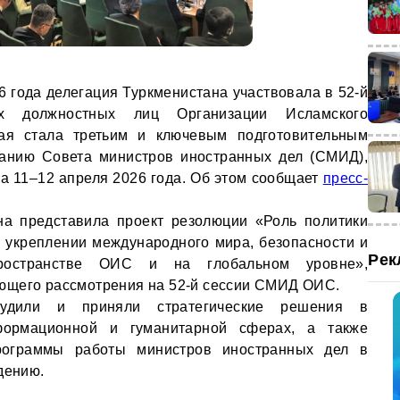
6 года делегация Туркменистана участвовала в 52-й
х должностных лиц Организации Исламского
рая стала третьим и ключевым подготовительным
данию Совета министров иностранных дел (СМИД),
а 11–12 апреля 2026 года. Об этом сообщает
пресс-
на представила проект резолюции «Роль политики
 укреплении международного мира, безопасности и
Рек
пространстве ОИС и на глобальном уровне»,
ющего рассмотрения на 52-й сессии СМИД ОИС.
судили и приняли стратегические решения в
нформационной и гуманитарной сферах, а также
ограммы работы министров иностранных дел в
дению.