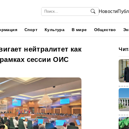
Новости
Публ
ормация
Спорт
Культура
В мире
Общество
Эк
игает нейтралитет как
Чит
 рамках сессии ОИС