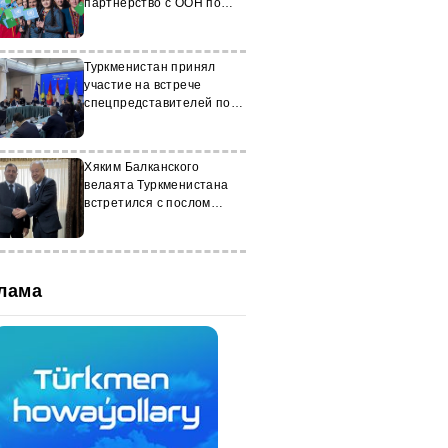
партнерство с ООН по
целям устойчивого
развития
Туркменистан принял
участие на встрече
спецпредставителей по
Афганистану в Бишкеке
Хяким Балканского
велаята Туркменистана
встретился с послом
Японии
лама