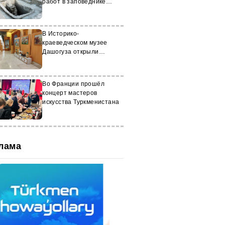
работ в заповеднике
«Абиверд»
В Историко-
краеведческом музее
Дашогуза открыли
тематическую выставку
Во Франции прошёл
концерт мастеров
искусства Туркменистана
лама