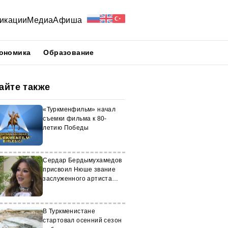
икации
Медиа
Афиша
ономика
Образование
айте также
«Туркменфильм» начал
съемки фильма к 80-
летию Победы
Сердар Бердымухамедов
присвоил Нюше звание
заслуженного артиста
Туркменистана
В Туркменистане
стартовал осенний сезон