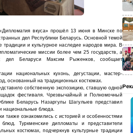
 «Дипломатия вкуса» прошёл 13 июня в Минске по
транных дел Республики Беларусь. Основной темой
 традиции и культурное наследие народов мира. В
пломатические миссии более чем 25 государств, а
ых дел Беларуси Максим Рыженков, сообщает
ации национальных кухонь, дегустации, мастер-
од, основанный на традиционных костюмах.
Рек
едставило собственную экспозицию, ставшую одной
ощадок фестиваля. Чрезвычайный и Полномочный
ублике Беларусь Назаргулы Шагулыев представил
 и национальные блюда.
ки также ознакомились с историей и особенностями
 блюд. Туркменские дипломаты и представители
льных костюмах, подчеркнув культурные традиции