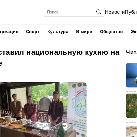
Новости
Публ
ормация
Спорт
Культура
В мире
Общество
Эк
ставил национальную кухню на
Чит
е