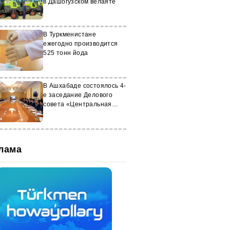
в Дашогузском велаяте
В Туркменистане
ежегодно производится
525 тонн йода
В Ашхабаде состоялось 4-
е заседание Делового
совета «Центральная
Азия–Республика Корея»
лама