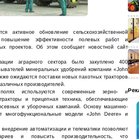
тся активное обновление сельскохозяйственной
а повышение эффективности полевых работ и
ых проектов. Об этом сообщает новостной сайт
ации аграрного сектора было закуплено 400
сывателей минеральных удобрений компании «John
кже ожидаются поставки новых пахотных тракторов
азличных производителей.
Рек
полях используются современные зерно- и
тракторы и прицепная техника, обеспечивающие
осевных и уборочных кампаний. Основу машинно-
ют многофункциональные модели «John Deere» и
 внедрение автоматизации и телематики позволяют
ариев и повысить производительность, что