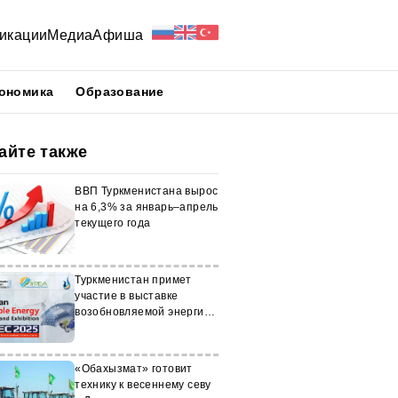
икации
Медиа
Афиша
ономика
Образование
айте также
ВВП Туркменистана вырос
на 6,3% за январь–апрель
текущего года
Туркменистан примет
участие в выставке
возобновляемой энергии
в Иране
«Обахызмат» готовит
технику к весеннему севу