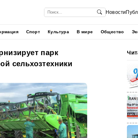
Новости
Публ
ормация
Спорт
Культура
В мире
Общество
Эк
рнизирует парк
Чит
ой сельхозтехники