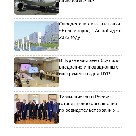
авиасообщение
Определена дата выставки
«Белый город – Ашхабад» в
2023 году
В Туркменистане обсудили
внедрение инновационных
инструментов для ЦУР
Туркменистан и Россия
готовят новое соглашение
по освидетельствованию
судов