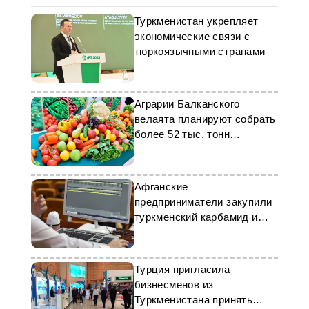
Туркменистан укрепляет
экономические связи с
тюркоязычными странами
Аграрии Балканского
велаята планируют собрать
более 52 тыс. тонн
бахчевых
Афганские
предприниматели закупили
туркменский карбамид и
сжиженный газ
Турция пригласила
бизнесменов из
Туркменистана принять