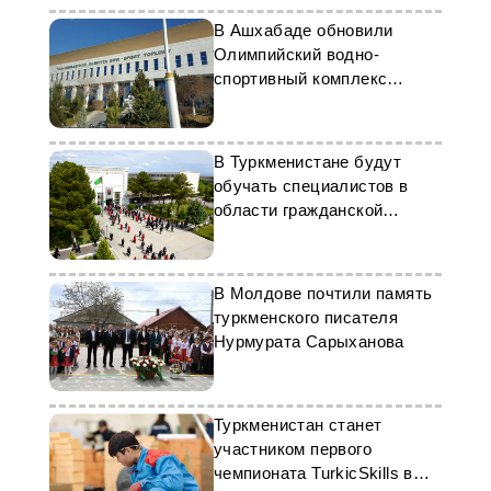
В Ашхабаде обновили
Олимпийский водно-
спортивный комплекс
«Туркменбаши»
В Туркменистане будут
обучать специалистов в
области гражданской
обороны
В Молдове почтили память
туркменского писателя
Нурмурата Сарыханова
Туркменистан станет
участником первого
чемпионата TurkicSkills в