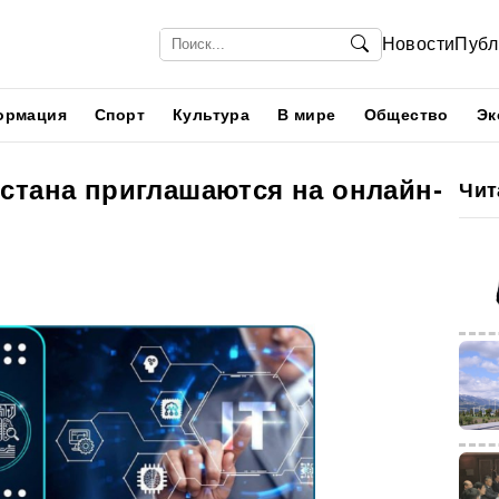
Новости
Публ
ормация
Спорт
Культура
В мире
Общество
Эк
стана приглашаются на онлайн-
Чит