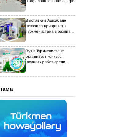
в образовательной сфере
Выставка в Ашхабаде
показала приоритеты
Туркменистана в развитии
образования
Вуз в Туркменистане
организует конкурс
научных работ среди
студентов
лама