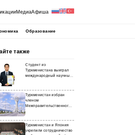
икации
Медиа
Афиша
ономика
Образование
айте также
Студент из
Туркменистана выиграл
международный научный
конкурс
Туркменистан избран
членом
Межправительственного
комитета ЮНЕСКО по
физическому воспитанию
и спорту
Туркменистан и Япония
укрепили сотрудничество