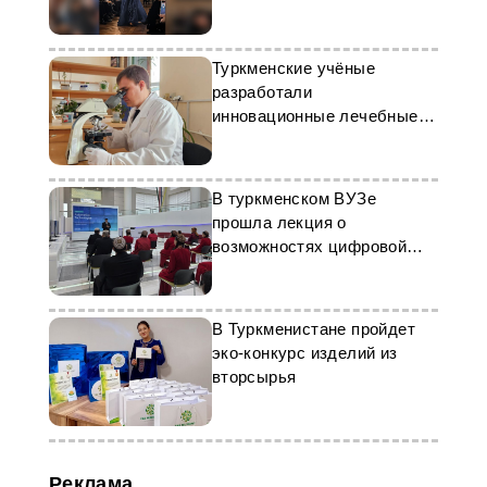
Show
Туркменские учёные
разработали
инновационные лечебные
мази на основе
можжевельника
В туркменском ВУЗе
прошла лекция о
возможностях цифровой
автоматизации
В Туркменистане пройдет
эко-конкурс изделий из
вторсырья
Реклама