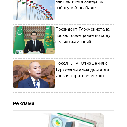
нейтралитета завершил
работу в Ашхабаде
Президент Туркменистана
провёл совещание по ходу
сельхозкампаний
Посол КНР: Отношения с
Туркменистаном достигли
уровня стратегического
партнерства
Реклама