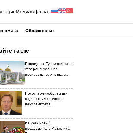
икации
Медиа
Афиша
ономика
Образование
айте также
Президент Туркменистана
утвердил меры по
производству хлопка в
2026 году
Посол Великобритании
подчеркнул значение
нейтралитета
Туркменистана
Избран новый
председатель Меджлиса