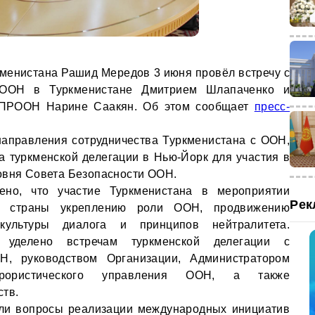
менистана Рашид Мередов 3 июня провёл встречу с
 ООН в Туркменистане Дмитрием Шлапаченко и
 ПРООН Нарине Саакян. Об этом сообщает
пресс-
аправления сотрудничества Туркменистана с ООН,
та туркменской делегации в Нью-Йорк для участия в
овня Совета Безопасности ООН.
ено, что участие Туркменистана в мероприятии
Рек
ть страны укреплению роли ООН, продвижению
культуры диалога и принципов нейтралитета.
 уделено встречам туркменской делегации с
Н, руководством Организации, Администратором
рористического управления ООН, а также
ств.
ели вопросы реализации международных инициатив