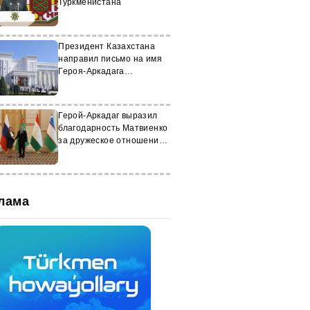
Туркменистана
Президент Казахстана
направил письмо на имя
Героя-Аркадага
Туркменистана
Герой-Аркадаг выразил
благодарность Матвиенко
за дружеское отношение к
стране
лама