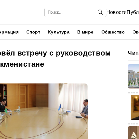
Новости
Публ
ормация
Спорт
Культура
В мире
Общество
Эк
вёл встречу с руководством
Чит
ркменистане