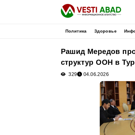
Политика
Здоровье
Инф
Рашид Мередов про
Новости
структур ООН в Ту
Публикации
Медиа
329
04.06.2026
Афиша