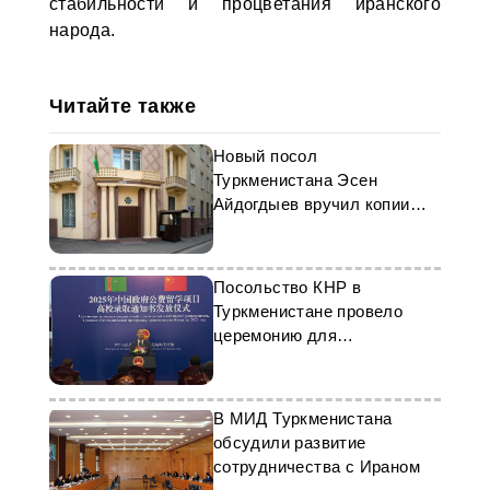
стабильности и процветания иранского
народа.
Читайте также
Новый посол
Туркменистана Эсен
Айдогдыев вручил копии
верительных грамот в МИД
России
Посольство КНР в
Туркменистане провело
церемонию для
стипендиатов 2025 года
В МИД Туркменистана
обсудили развитие
сотрудничества с Ираном