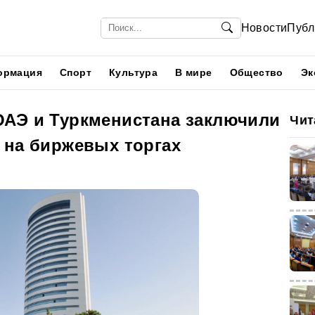
Новости
Публ
ормация
Спорт
Культура
В мире
Общество
Эк
АЭ и Туркменистана заключили
Чит
 на биржевых торгах