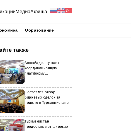
икации
Медиа
Афиша
ономика
Образование
айте также
Ашхабад запускает
координационную
платформу
Транскаспийского
коридора
Состоялся обзор
биржевых сделок за
неделю в Туркменистане
Туркменистан
предоставляет широкие