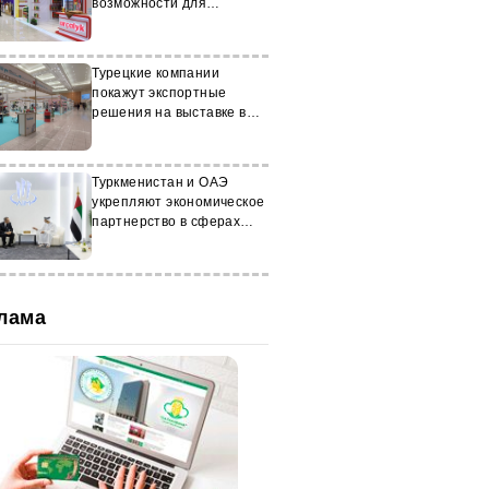
возможности для
креативных
предпринимателей
Турецкие компании
покажут экспортные
решения на выставке в
Ашхабаде
Туркменистан и ОАЭ
укрепляют экономическое
партнерство в сферах
транспорта и энергетики
лама