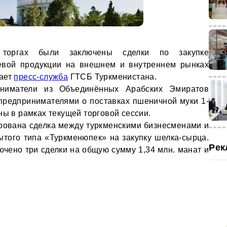
торгах были заключены сделки по закупке
ьевой продукции на внешнем и внутреннем рынках
щает
пресс-служба
ГТСБ Туркменистана.
ниматели из Объединённых Арабских Эмиратов
предпринимателями о поставках пшеничной муки 1-
ны в рамках текущей торговой сессии.
рована сделка между туркменскими бизнесменами и
того типа «Туркменюпек» на закупку шелка-сырца.
Рек
ючено три сделки на общую сумму 1,34 млн. манат и