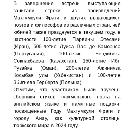
В завершение встречи выступающие
зачитали строки из произведений
Махтумкули Фраги и других выдающихся
поэтов и философов из различных стран, чей
юбилей также празднуется в текущем году, в
частности 100-летие Парвины Этесами
(Иран), 500-летие Луиса Вас де Камоэнса
(Португалия), 100-летие Бердибека
Сокпакбаева (Казахстан), 150-летие Ибн
Рузайка (Оман), 200-летие Ажинияза
Косыбая улы (Узбекистан) и 100-летие
Збигнева Герберта (Польша).
Отметим, что участникам были вручены
сборники стихов туркменского поэта на
английском языке и памятные подарки,
посвящённые Году Махтумкули Фраги и
городу Анау, как культурной столицы
тюркского мира в 2024 году.