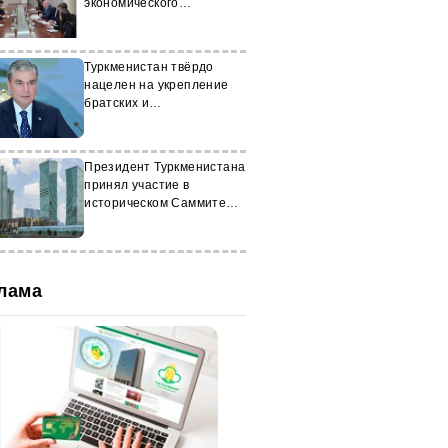
экономического
сотрудничества
Туркменистан твёрдо
нацелен на укрепление
братских и
дружественных
отношений с Китаем
Президент Туркменистана
принял участие в
историческом Саммите
«Центральная Азия –
Италия»
лама