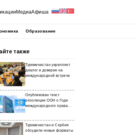
икации
Медиа
Афиша
ономика
Образование
айте также
Туркменистан укрепляет
диалог и доверие на
международной встрече
Опубликован текст
резолюции ООН о Годе
международного права
2028
Туркменистан и Сербия
обсудили новые форматы