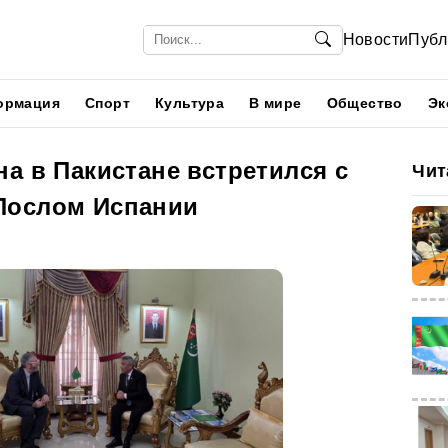
Новости
Публ
ормация
Спорт
Культура
В мире
Общество
Эк
а в Пакистане встретился с
Чит
Послом Испании