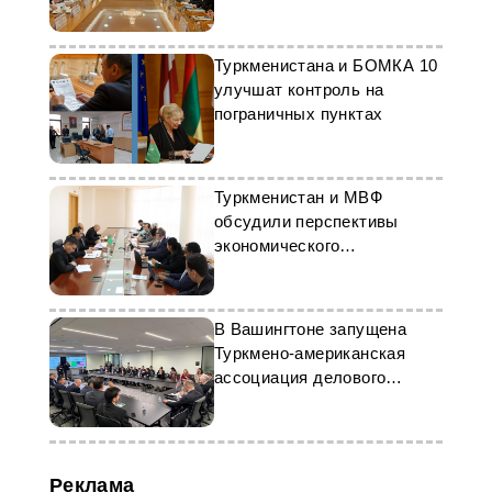
по экономическому
сотрудничеству
Туркменистана и БОМКА 10
улучшат контроль на
пограничных пунктах
Туркменистан и МВФ
обсудили перспективы
экономического
сотрудничества
В Вашингтоне запущена
Туркмено-американская
ассоциация делового
сотрудничества
Реклама