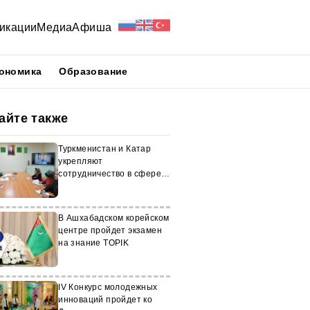
икации
Медиа
Афиша
ономика
Образование
айте также
Туркменистан и Катар
укрепляют
сотрудничество в сфере
образования
В Ашхабадском корейском
центре пройдет экзамен
на знание TOPIK
IV Конкурс молодежных
инноваций пройдет ко