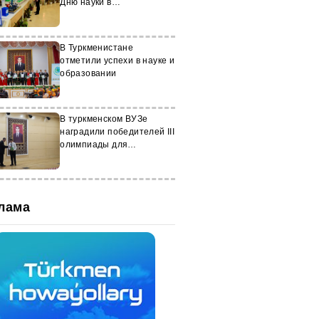
Дню науки в
Туркменистане
В Туркменистане
отметили успехи в науке и
образовании
В туркменском ВУЗе
наградили победителей III
олимпиады для
школьников
лама