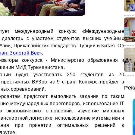
ует международный конкурс «Международные
о диалога» с участием студентов высших учебных
зии, Прикаспийских государств, Турции и Китая. Об
тан: Золотой Век»
.
изаторы конкурса - Министерство образования и
шений МИД Туркменистана.
ании будут участвовать 250 студентов из 20
 престижных ВУЗов из 9 стран. Конкурс пройдет в
Рек
дных соревнований.
урсантам предстоит выполнить задания по таким
ние международных переговоров, использование IT
х экономических отношений, изучение мировых
анспортной логистике, использование математики и
ования при принятии оптимальных решений в
другие.