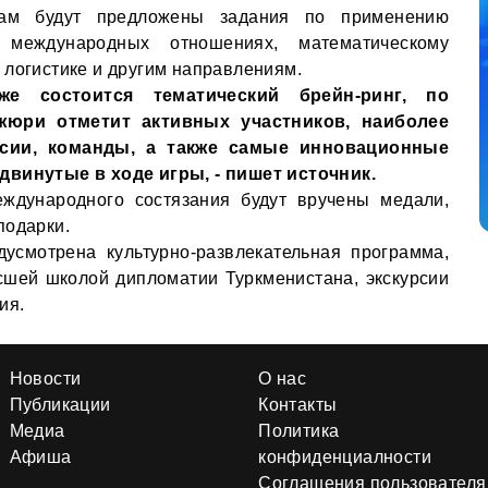
кам будут предложены задания по применению
 международных отношениях, математическому
 логистике и другим направлениям.
же состоится тематический брейн-ринг, по
жюри отметит активных участников, наиболее
ссии, команды, а также самые инновационные
двинутые в ходе игры, - пишет источник.
еждународного состязания будут вручены медали,
подарки.
дусмотрена культурно-развлекательная программа,
шей школой дипломатии Туркменистана, экскурсии
ия.
Новости
О нас
Публикации
Контакты
Медиа
Политика
Афиша
конфиденциалности
Соглашения пользователя