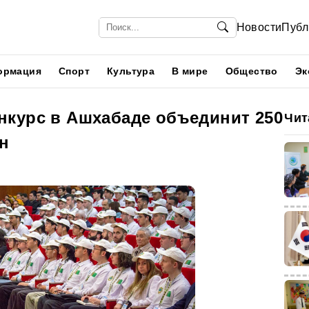
Новости
Публ
ормация
Спорт
Культура
В мире
Общество
Эк
курс в Ашхабаде объединит 250
Чит
ан