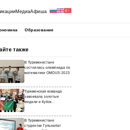
икации
Медиа
Афиша
ономика
Образование
айте также
В Туркменистане
состоялась олимпиада по
математике OMOUS-2023
Туркменская команда
завоевала золотые
медали и Кубок
победителя на
Международной ярмарке
науки и изобретений
В Туркменистане
студентке Гульнабат