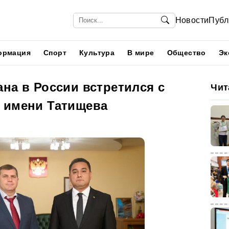
Новости
Публ
ормация
Спорт
Культура
В мире
Общество
Эк
на в России встретился с
Чит
 имени Татищева