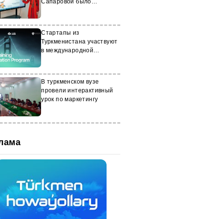
Сапаровой было
присуждено звание
"Студент года - 2023"
Стартапы из
Туркменистана участвуют
в международной
программе Hero Training
В туркменском вузе
провели интерактивный
урок по маркетингу
лама