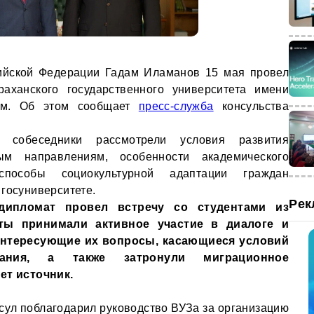
сийской Федерации Гадам Иламанов 15 мая провел
раханского государственного университета имени
ым. Об этом сообщает
пресс-служба
консульства
, собеседники рассмотрели условия развития
ым направлениям, особенности академического
способы социокультурной адаптации граждан
 госуниверситете.
Рек
дипломат провел встречу со студентами из
нты принимали активное участие в диалоге и
интересующие их вопросы, касающиеся условий
ания, а также затронули миграционное
ет источник.
сул поблагодарил руководство ВУЗа за организацию