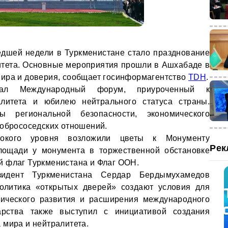
дшей недели в Туркменистане стало празднование
итета. Основные мероприятия прошли в Ашхабаде в
мира и доверия, сообщает госинформагентство
TDH
.
тал Международный форум, приуроченный к
литета и юбилею нейтрального статуса страны.
ы региональной безопасности, экономического
добрососедских отношений.
сокого уровня возложили цветы к Монументу
Рек
площади у монумента в торжественной обстановке
й флаг Туркменистана и Флаг ООН.
идент Туркменистана Сердар Бердымухамедов
политика «открытых дверей» создают условия для
мического развития и расширения международного
дарства также выступил с инициативой создания
 мира и нейтралитета.