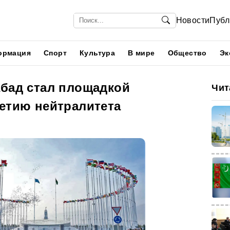
Новости
Публ
ормация
Спорт
Культура
В мире
Общество
Эк
абад стал площадкой
Чит
летию нейтралитета