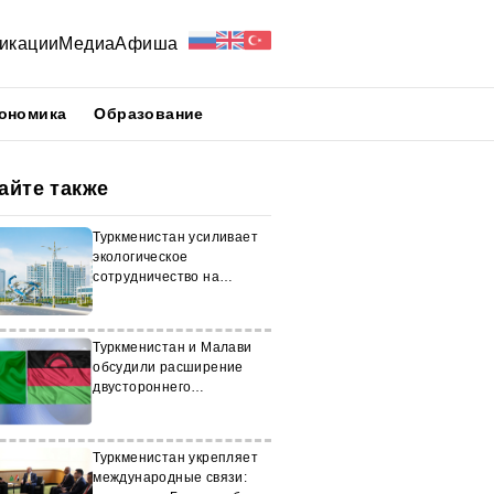
икации
Медиа
Афиша
ономика
Образование
айте также
Туркменистан усиливает
экологическое
сотрудничество на
международной арене
Туркменистан и Малави
обсудили расширение
двустороннего
сотрудничества
Туркменистан укрепляет
международные связи: