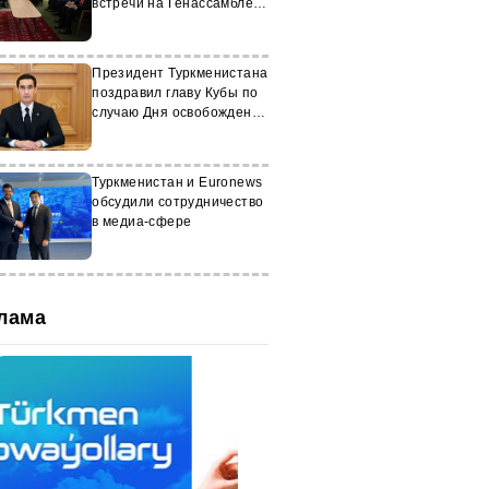
встречи на Генассамблее
ООН
Президент Туркменистана
поздравил главу Кубы по
случаю Дня освобождения
республики
Туркменистан и Euronews
обсудили сотрудничество
в медиа-сфере
лама