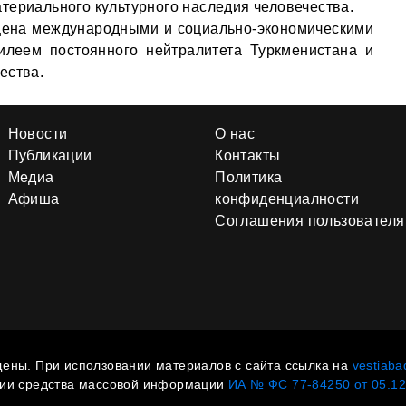
териального культурного наследия человечества.
ена международными и социально-экономическими
илеем постоянного нейтралитета Туркменистана и
ества.
Новости
О нас
Публикации
Контакты
Медиа
Политика
Афиша
конфиденциалности
Соглашения пользователя
ены. При исползовании материалов с сайта ссылка на
vestiaba
ции средства массовой информации
ИА № ФС 77-84250 от 05.12.