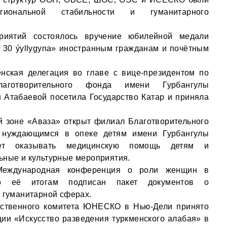
иональной стабильности и гуманитарного
иятий состоялось вручение юбилейной медали
yň 30 ýyllygyna» иностранным гражданам и почётным
нская делегация во главе с вице-президентом по
лаготворительного фонда имени Гурбангулы
Атабаевой посетила Государство Катар и приняла
й зоне «Аваза» открыт филиал Благотворительного
нуждающимся в опеке детям имени Гурбангулы
ет оказывать медицинскую помощь детям и
ьные и культурные мероприятия.
Международная конференция о роли женщин в
о её итогам подписан пакет документов о
и гуманитарной сферах.
ьственного комитета ЮНЕСКО в Нью-Дели принято
ии «Искусство разведения туркменского алабая» в