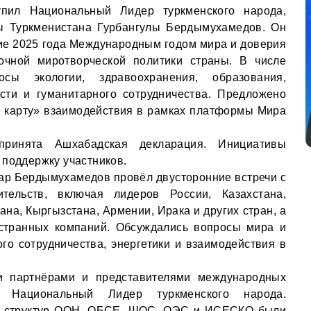
пил Национальный Лидер туркменского народа,
ы Туркменистана Гурбангулы Бердымухамедов. Он
ие 2025 года Международным годом мира и доверия
очной миротворческой политики страны. В числе
сы экологии, здравоохранения, образования,
сти и гуманитарного сотрудничества. Предложено
 карту» взаимодействия в рамках платформы Мира
ринята Ашхабадская декларация. Инициативы
 поддержку участников.
ар Бердымухамедов провёл двусторонние встречи с
тельств, включая лидеров России, Казахстана,
ана, Кыргызстана, Армении, Ирака и других стран, а
остранных компаний. Обсуждались вопросы мира и
ого сотрудничества, энергетики и взаимодействия в
и партнёрами и представителями международных
е Национальный Лидер туркменского народа.
и структур ООН, ОБСЕ, ШОС, ОЭС и ИСЕСКО были