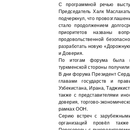
С программной речью высту
Председатель Халк Маслахат
подчеркнул, что провозглашен
стало продолжением долгоср
приоритетов названы вопро
продовольственной безопасно
разработать новую «Дорожную
и Доверия.
По итогам форума была п
туркменской стороны получили
В дни форума Президент Серд
главами государств и прави
Узбекистана, Ирана, Таджикист
также с представителями ин
доверия, торгово-экономическ
рамках ООН.
Серию встреч с зарубежным
организаций провёл такж
Переговоры с руководителям