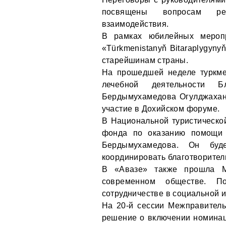
посвящены вопросам рег
взаимодействия.
В рамках юбилейных меропр
«Türkmenistanyň Bitaraplygyn
старейшинам страны.
На прошедшей неделе туркме
лечебной деятельности Б
Бердымухамедова Огулджахан 
участие в Дохийском форуме.
В Национальной туристическо
фонда по оказанию помощи 
Бердымухамедова. Он буд
координировать благотворител
В «Авазе» также прошла 
современном обществе. П
сотрудничестве в социальной 
На 20-й сессии Межправител
решение о включении номинац