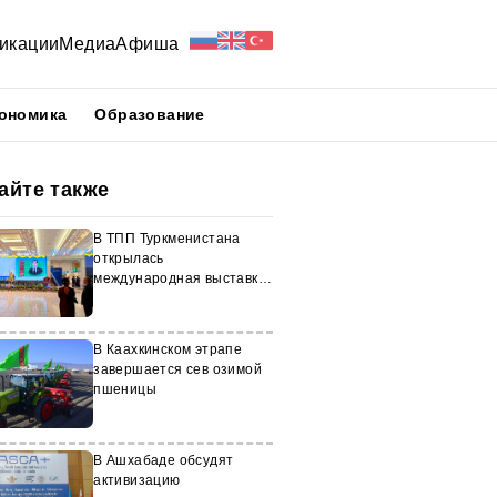
икации
Медиа
Афиша
ономика
Образование
айте также
В ТПП Туркменистана
открылась
международная выставка
«Белый город Ашхабад»
В Каахкинском этрапе
завершается сев озимой
пшеницы
В Ашхабаде обсудят
активизацию