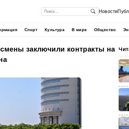
Новости
Публ
ормация
Спорт
Культура
В мире
Общество
Эк
смены заключили контракты на
Чит
на