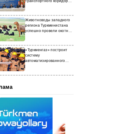
транспортного коридора
CASCA+
Животноводы западного
региона Туркменистана
успешно провели окотную
кампанию
«Туркменгаз» построит
систему
автоматизированного
мониторинга и
управления
лама