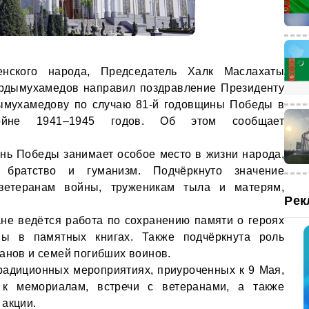
нского народа, Председатель Халк Маслахаты
ердымухамедов направил поздравление Президенту
ымухамедову по случаю 81-й годовщины Победы в
войне 1941–1945 годов. Об этом сообщает
нь Победы занимает особое место в жизни народа,
 братство и гуманизм. Подчёркнуто значение
ветеранам войны, труженикам тыла и матерям,
Рек
ане ведётся работа по сохранению памяти о героях
ны в памятных книгах. Также подчёркнута роль
ранов и семей погибших воинов.
радиционных мероприятиях, приуроченных к 9 Мая,
 к мемориалам, встречи с ветеранами, а также
 акции.