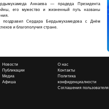
ердымухамеда Аннаева — прадеда Президента
йны, его мужество и жизненный путь названы
ения.
г поздравил Сердара Бердымухамедова с Днём
пехов и благополучия стране.
Новости
О нас
Публикации
Контакты
Медиа
Политика
Афиша
конфиденциалности
Соглашения пользователя