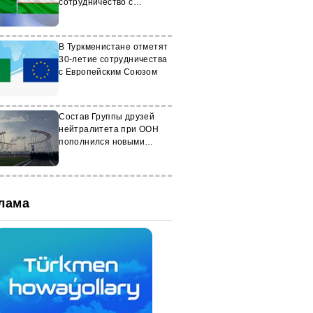
сотрудничество с
Президентом Узбекистана
В Туркменистане отметят
30-летие сотрудничества
с Европейским Союзом
Состав Группы друзей
нейтралитета при ООН
пополнился новыми
участниками
лама