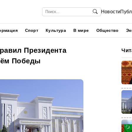
Новости
Публ
ормация
Спорт
Культура
В мире
Общество
Эк
дравил Президента
Чит
нём Победы