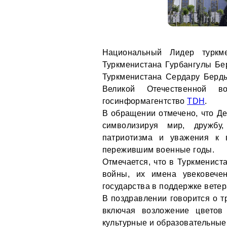
Национальный Лидер туркме
Туркменистана Гурбангулы Б
Туркменистана Сердару Берд
Великой Отечественной 
госинформагентство
TDH
.
В обращении отмечено, что Де
символизируя мир, дружбу,
патриотизма и уважения к 
пережившим военные годы.
Отмечается, что в Туркменист
войны, их имена увековече
государства в поддержке вете
В поздравлении говорится о т
включая возложение цветов
культурные и образовательные