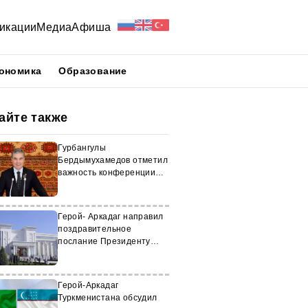
икации
Медиа
Афиша
ономика
Образование
айте также
Гурбангулы
Бердымухамедов отметил
важность конференции
ООН в «Авазе»
Герой- Аркадаг направил
поздравительное
послание Президенту
Туркменистана
Герой-Аркадаг
Туркменистана обсудил