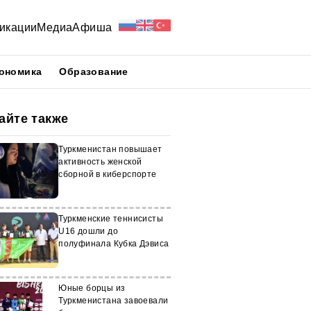
икации
Медиа
Афиша
ономика
Образование
айте также
Туркменистан повышает
активность женской
сборной в киберспорте
Туркменские теннисисты
U16 дошли до
полуфинала Кубка Дэвиса
Юные борцы из
Туркменистана завоевали