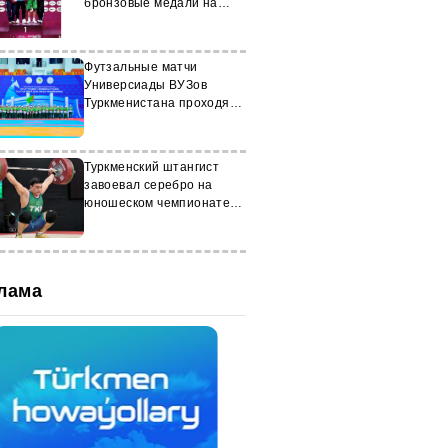
бронзовые медали на
чемпионате Азии
Футзальные матчи
Универсиады ВУЗов
Туркменистана проходят в
Ашхабаде
Туркменский штангист
завоевал серебро на
юношеском чемпионате
мира в Перу
лама