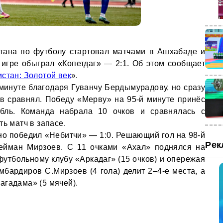
стана по футболу стартовал матчами в Ашхабаде и
игре обыграл «Копетдаг» — 2:1. Об этом сообщает
стан: Золотой век
».
 минуте благодаря Гуванчу Бердымурадову, но сразу
 сравнял. Победу «Мерву» на 95-й минуте принёс
бль. Команда набрала 10 очков и сравнялась с
ть матч в запасе.
о победил «Небитчи» — 1:0. Решающий гол на 98-й
Рек
лейман Мирзоев. С 11 очками «Ахал» поднялся на
футбольному клубу «Аркадаг» (15 очков) и опережая
мбардиров С.Мирзоев (4 гола) делит 2–4-е места, а
агадама» (5 мячей).