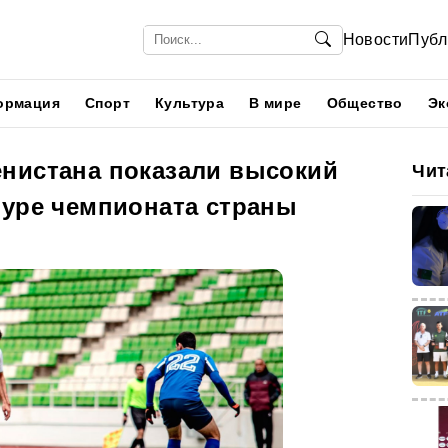
Новости
Публ
ормация
Спорт
Культура
В мире
Общество
Эк
нистана показали высокий
Чит
туре чемпионата страны