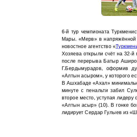
6-й тур чемпионата Туркмени
Мары. «Мерв» в напряжённой 
новостное агентство «
Туркмени
Хозяева открыли счёт на 32-й
после перерыва Батыр Аширов
Г.Бердымурадов, оформив ду
«Алтын асыром», у которого ес
В Ашхабаде «Ахал» минимальн
минуте с пенальти забил Су
второе место, уступая лидеру 
«Алтын асыр» (10). В гонке бо
лидирует Сердар Гулыев из «Ш