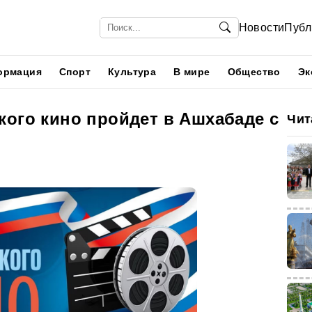
Новости
Публ
ормация
Спорт
Культура
В мире
Общество
Эк
кого кино пройдет в Ашхабаде с
Чит