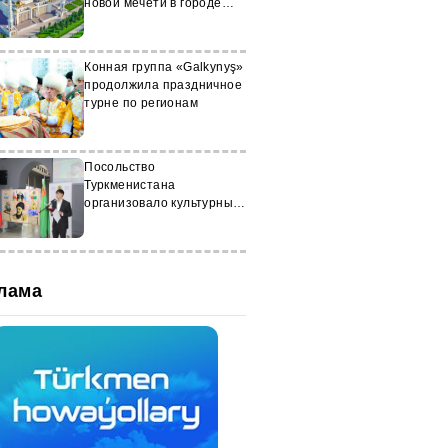
новой мечети в городе
Аркадаг
Конная группа «Galkynyş»
продолжила праздничное
турне по регионам
Посольство
Туркменистана
организовало культурные
мероприятия в Баку
лама