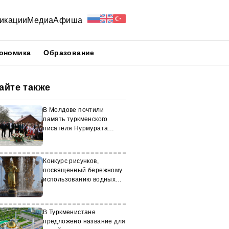
икации
Медиа
Афиша
ономика
Образование
айте также
В Молдове почтили
память туркменского
писателя Нурмурата
Сарыханова
Конкурс рисунков,
посвященный бережному
использованию водных
ресурсов, объявили в
Туркменистане
В Туркменистане
предложено название для