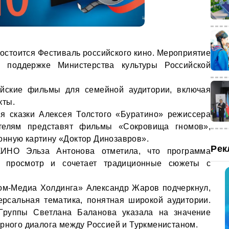
состоится Фестиваль российского кино. Мероприятие
поддержке Министерства культуры Российской
йские фильмы для семейной аудитории, включая
кты.
ия сказки Алексея Толстого «Буратино» режиссера
телям представят фильмы «Сокровища гномов»,
онную картину «Доктор Динозавров».
Рек
ИНО Эльза Антонова отметила, что программа
 просмотр и сочетает традиционные сюжеты с
ом-Медиа Холдинга» Александр Жаров подчеркнул,
ерсальная тематика, понятная широкой аудитории.
Группы Светлана Баланова указала на значение
урного диалога между Россией и Туркменистаном.