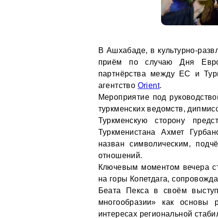
В Ашхабаде, в культурно-разв
приём по случаю Дня Евро
партнёрства между ЕС и Тур
агентство
Orient
.
Мероприятие под руководств
туркменских ведомств, дипмис
Туркменскую сторону предс
Туркменистана Ахмет Гурба
назван символическим, подч
отношений.
Ключевым моментом вечера ст
на горы Копетдага, сопровожд
Беата Пекса в своём выступ
многообразии» как основы
интересах региональной стабил