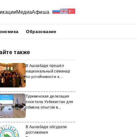
икации
Медиа
Афиша
ономика
Образование
айте также
В Ашхабаде прошёл
национальный семинар
по устойчивости к
изменениям климата
Туркменская делегация
посетила Узбекистан для
обмена опытом в
сейсмологии
В Ашхабаде обсудили
достижения