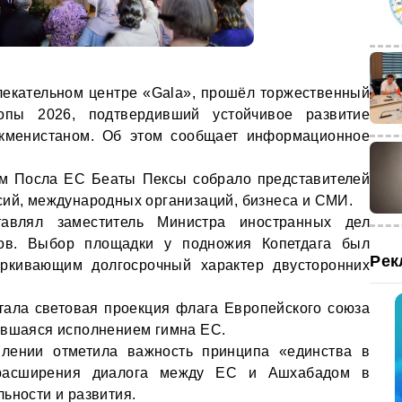
лекательном центре «Gala», прошёл торжественный
пы 2026, подтвердивший устойчивое развитие
кменистаном. Об этом сообщает информационное
ом Посла ЕС Беаты Пексы собрало представителей
сий, международных организаций, бизнеса и СМИ.
тавлял заместитель Министра иностранных дел
нов. Выбор площадки у подножия Копетдага был
Рек
ёркивающим долгосрочный характер двусторонних
ала световая проекция флага Европейского союза
авшаяся исполнением гимна ЕС.
лении отметила важность принципа «единства в
 расширения диалога между ЕС и Ашхабадом в
ьности и развития.