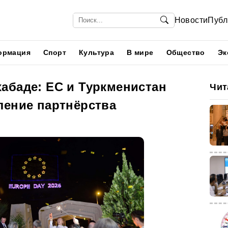
Новости
Публ
ормация
Спорт
Культура
В мире
Общество
Эк
абаде: ЕС и Туркменистан
Чит
ление партнёрства