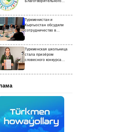
Благотворительного
фонда имени Гурбангулы
Бердымухамедова
Туркменистан и
Кыргызстан обсудили
сотрудничество в
энергетике
Туркменская школьница
стала призёром
словесного конкурса
«Фабрика слов-2024»
лама