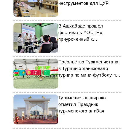
инструментов для ЦУР
В Ашхабаде прошел
фестиваль YOUTHx,
приуроченный к
Международному дню
молодёжи
Посольство Туркменистана
в Турции организовало
турнир по мини-футболу по
случаю Дня нейтралитета
Туркменистан широко
отметил Праздник
туркменского алабая